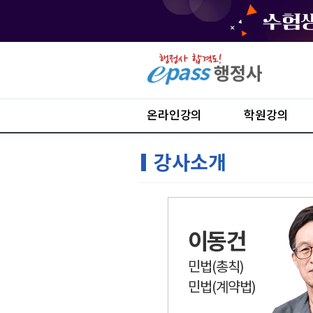
온라인강의
학원강의
강사소개
이동건
민법(총칙)
민법(계약법)