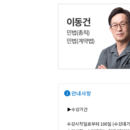
이동건
민법(총칙)
민법(계약법)
안내사항
▶수강기간
수강시작일로부터 100일 (수강대기