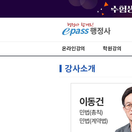
온라인강의
학원강의
강사소개
이동건
민법(총칙)
민법(계약법)