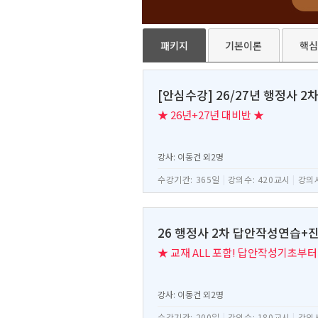
패키지
기본이론
핵심
[안심수강] 26/27년 행정사 2
★ 26년+27년 대비반 ★
강사: 이동건 외2명
수강기간: 365일
|
강의수: 420교시
|
강의시
26 행정사 2차 답안작성연습
★ 교재 ALL 포함! 답안작성기초부터
강사: 이동건 외2명
수강기간: 200일
|
강의수: 180교시
|
강의시